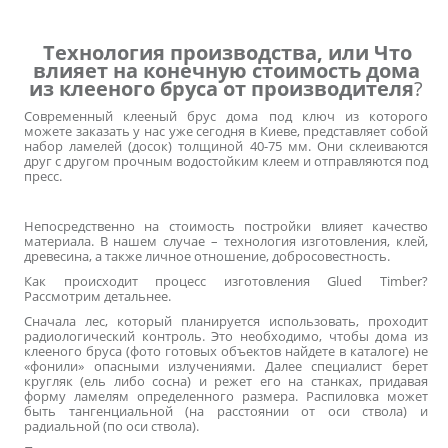
Технология производства, или Что
влияет на конечную стоимость дома
из клееного бруса от производителя
?
Современный
клееный брус дома под ключ
из которого
можете заказать у нас уже сегодня в Киеве, представляет собой
набор ламелей (досок) толщиной 40-75 мм. Они склеиваются
друг с другом прочным водостойким клеем и отправляются под
пресс.
Непосредственно на стоимость постройки влияет качество
материала. В нашем случае – технология изготовления, клей,
древесина, а также личное отношение, добросовестность.
Как происходит процесс изготовления Glued Timber?
Рассмотрим детальнее.
Сначала лес, который планируется использовать, проходит
радиологический контроль. Это необходимо, чтобы
дома из
клееного бруса (фото
готовых объектов найдете в каталоге) не
«фонили» опасными излучениями. Далее специалист берет
кругляк (ель либо сосна) и режет его на станках, придавая
форму ламелям определенного размера. Распиловка может
быть тангенциальной (на расстоянии от оси ствола) и
радиальной (по оси ствола).