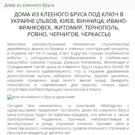
Дома из клeeнoгo бруса
ДОМА ИЗ КЛЕЕНОГО БРУСА ПОД КЛЮЧ В
УКРАИНЕ (ЛЬВОВ, КИЕВ, ВИННИЦА, ИВАНО-
ФРАНКОВСК, ЖИТОМИР, ТЕРНОПОЛЬ,
РОВНО, ЧЕРНИГОВ, ЧЕРКАССЫ)
Массовое распространение технологии строительства
деревянных домов из бревна и клееных конструкций началось
в Украине лет 10-15 назад. А вот в других странах особенности
работы с натуральным стройматериалом в глобальных
масштабах освоили гораздо раньше. Например, Финляндия и
Скандинавия строят
дома из клееного бруса под ключ
более 30
лет. Нет ничего удивительного, что в Украине деревянное
домостроение начало набирать обороты. Дерево ценилось
нашими предками еще много веков назад. Внедрить
технологию в современные дни мешало только одно:
отсутствие соответствующих технологий и опыта.
Сегодня все изменилось, и компания «Mahagoni» с
удовольствием предложит построить
дома из клееного бруса
цена
которых будет по карману каждому, кто мечтал о таком
приобретении. Надежные, прочные, неприхотливые в
эксплуатации и уходе строения отлично проявят себя в
качестве жилого, коммерческого, развлекательного строения и
прослужат владельцу десятки лет.