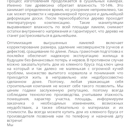
Процесс изготовления продолжается в сушильных камерах.
Именно там древесина обретает влажность 10-14%. Это
занимает определенное время, но ускорение неприемлемо, так
как может привести к неравномерной просушке и дальнейшей
деформации доски. После термообработки дерево проходит
температурную компенсацию. Такие манипуляции
выравнивают влажность по всей площади ламели, снимают
остатки внутреннего напряжения и гарантируют, что дерево не
станет растрескиваться в дальнейшем.
Оптимизация высушенных ламелей включает
корректирование размера, удаление несовершенств (сучков и
дефектов), сращивание по длине. Лишь грамотная подготовка к
поклейке обеспечит надежную эксплуатацию жилища в
будущем без финансовых потерь и нервов. В противном случае
можно заказать/купить
дом из клееного бруса под ключ цена
на который и так далеко не маленькая с огромной кучей
проблем, множество выпитого корвалола и понимания что
приходится жить в неправильно или недобросовестно
сделанном доме. Поэтому, любая уважающая себя
строительная компания не может себе такого позволить
. Мы
ценим годами заслуженную репутацию, поэтому всегда
соблюдаем технологию производства, учитываем этажность
помещения, характер участка, площадь, информируем
заказчика о необходимых изменениях, возможных
неудобстваих, а также обязательно о материалах и их
стоимости. Вы всегда можете купить дом из клееного бруса от
производителя позвонив нам по телефону и назначив дату
встречи!
Мы