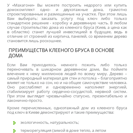
У «Махагони» Вы можете построить недорого или купить
домокомплект одно- и двухэтажные дома, грамотно
спроектированные и размещенные на участке. При этом лишь
Вам выбирать: заказать услугу под ключ либо только
стандартное решение - коробку и деревянную часть. В любом
случае строительство
дома из клееного бруса (Киев, а цена как
в областях
) станет лучшей инвестицией в будущее, ведь в
отличие от строений из кирпича, панелей, со временем дерево
становится лишь роскошнее.
ПРЕИМУЩЕСТВА КЛЕЕНОГО БРУСА В ОСНОВЕ
ДОМА
Если Вам приходилось немного пожить либо только
переночевать в шикарном деревянном доме, Вы поймете
влечение к нему миллионов людей по всему миру. Дерево –
самый природный материал для стен и потолка – благоприятно
влияет не только на сон, но и на общее самочувствие человека.
Оно расслабляет и одновременно наполняет энергией,
стабилизирует работу сердечно-сосудистой, нервной систем.
При этом выглядит чрезвычайно статусно, презентабельно и
лаконично-просто.
Кроме перечисленных,
одноэтажный дом из клееного бруса
под ключ в Киеве
демонстрируют и такие преимущества:
экологичность, натуральность;
терморегуляция (зимой в доме тепло, а летом