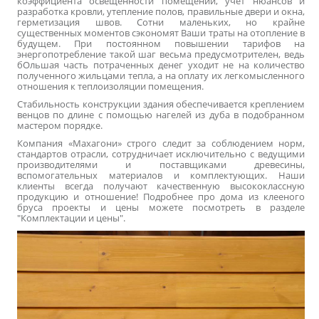
коэффициента освещенности помещений, учет нюансов и
разработка кровли, утепление полов, правильные двери и окна,
герметизация швов. Сотни маленьких, но крайне
существенных моментов сэкономят Ваши траты на отопление в
будущем. При постоянном повышении тарифов на
энергопотребление такой шаг весьма предусмотрителен, ведь
бОльшая часть потраченных денег уходит не на количество
полученного жильцами тепла, а на оплату их легкомысленного
отношения к теплоизоляции помещения.
Стабильность конструкции здания обеспечивается креплением
венцов по длине с помощью нагелей из дуба в подобранном
мастером порядке.
Компания «Махагони» строго следит за соблюдением норм,
стандартов отрасли, сотрудничает исключительно с ведущими
производителями и поставщиками древесины,
вспомогательных материалов и комплектующих. Наши
клиенты всегда получают качественную высококлассную
продукцию и отношение! Подробнее про дома из клееного
бруса проекты и цены можете посмотреть в разделе
"Комплектации и цены".