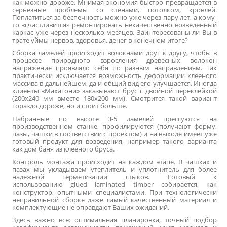
как можно дороже. Мнимая экономия быстро превращается в
серьезные проблемы со стенами, потолком, кровлей.
Поплатиться за беспечность можно уже через пару лет, а кому-
то «счастливится» ремонтировать некачественно возведенный
каркас уже через несколько месяцев. Заинтересованы ли Вы в
трате уймы нервов, здоровья, денег в конечном итоге?
Сборка ламелей происходит волокнами друг к другу, чтобы в
процессе природного взросления древесных волокон
напряжение проявляло себя по разным направлениям. Так
практически исключается возможность деформации клееного
массива в дальнейшем, да и общий вид его улучшается. Иногда
клиенты «Махагони» заказывают брус с двойной переклейкой
(200х240 мм вместо 180х200 мм). Смотрится такой вариант
гораздо дороже, но и стоит больше.
Набранные по высоте 3-5 ламелей прессуются на
производственном станке, профилируются (получают форму,
пазы, чашки в соответствии с проектом) и на выходе имеет уже
готовый продукт для возведения, например такого варианта
как дом баня из клееного бруса.
Контроль монтажа происходит на каждом этапе. В чашках и
пазах мы укладываем утеплитель и уплотнитель для более
надежной герметизации стыков. Готовый к
использованию glued laminated timber собирается, как
конструктор, опытными специалистами. При технологически
неправильной сборке даже самый качественный материал и
комплектующие не оправдают Ваших ожиданий.
Здесь важно все: оптимальная планировка, точный подбор