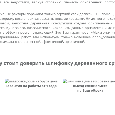
т все недостатки, вернув строению свежесть обновленной постр
ативные факторы поражают только верхний слой древесины. С помощ
атериалу восстановиться, засиять новыми красками. Ни для кого не се
азом, целостная деревянная конструкция создает оригинальный
 скандинавского, классического. Сохранить данные орнаменты и их
, а эффект просто потрясающий! Это Вам гарантирует «Махагони» - 
таврационных работ. Мы используем только новейшее оборудовани
аксимально качественной, эффективной, практичной.
у стоит доверить шлифовку деревянного ср
Гарантия на работы от 1 года
Выезд специалиста
на Ваш объект