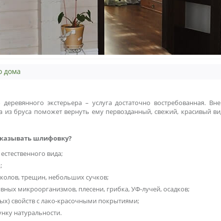
о дома
о деревянного экстерьера – услуга достаточно востребованная. В
 из бруса
поможет вернуть ему первозданный, свежий, красивый ви
аказывать шлифовку?
естественного вида;
;
сколов, трещин, небольших сучков;
вных микроорганизмов, плесени, грибка, УФ-лучей, осадков;
ых) свойств с лако-красочными покрытиями;
нку натуральности.