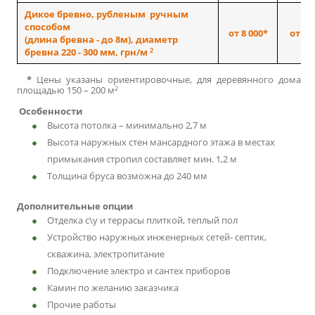
Дикое бревно, рубленым ручным
способом
от 8 000*
от 14
(длина бревна - до 8м), диаметр
2
бревна 220 - 300 мм, грн/м
*
Цены указаны ориентировочные, для деревянного дома
2
площадью 150 – 200 м
Особенности
Высота потолка – минимально 2,7 м
Высота наружных стен мансардного этажа в местах
примыкания стропил составляет мин. 1,2 м
Толщина бруса возможна до 240 мм
Дополнительные опции
Отделка с\у и террасы плиткой, теплый пол
Устройство наружных инженерных сетей- септик,
скважина, электропитание
Подключение электро и сантех приборов
Камин по желанию заказчика
Прочие работы