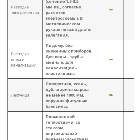
(сечение 1,5-3,5
Разводка
мм.кв., согласно
электричества
расчетов
электросхемы). В
металлическом
рукаве по всей длине
залегания.
По дому, без
оконечных приборов.
Разводка
Для воды – трубы
воды и
медные, для
канализации
канализации –
пластиковые.
Поворотная, ясень,
дуб, ширина марша –
Лестница
не менее 1000 мм,
поручни, фигурные
балясины.
Повышенной
теплоотдачи, со
стеклом,
вертикальный
подъем (гильотина),