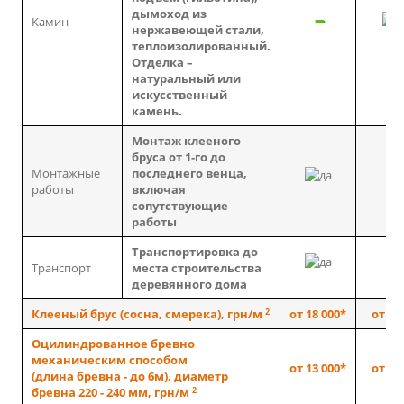
дымоход из
Камин
нержавеющей стали,
теплоизолированный.
Отделка –
натуральный или
искусственный
камень.
Монтаж клееного
бруса от 1-го до
Монтажные
последнего венца,
работы
включая
сопутствующие
работы
Транспортировка до
Транспорт
места строительства
деревянного дома
2
Клееный брус (сосна, смерека), грн/м
от 18 000*
от 36
Оцилиндрованное бревно
механическим способом
от 13 000*
от 25
(длина бревна - до 6м), диаметр
2
бревна 220 - 240 мм, грн/м