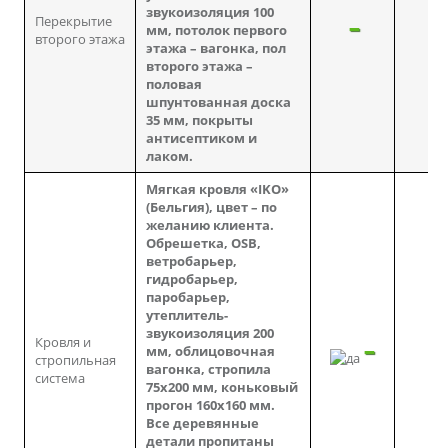
звукоизоляция 100
Перекрытие
мм, потолок первого
второго этажа
этажа – вагонка, пол
второго этажа –
половая
шпунтованная доска
35 мм, покрыты
антисептиком и
лаком.
Мягкая кровля «IKO»
(Бельгия), цвет – по
желанию клиента.
Обрешетка, OSB,
ветробарьер,
гидробарьер,
паробарьер,
утеплитель-
звукоизоляция 200
Кровля и
мм, облицовочная
стропильная
вагонка, стропила
система
75х200 мм, коньковый
прогон 160х160 мм.
Все деревянные
детали пропитаны