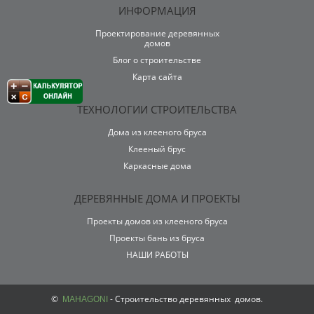
ИНФОРМАЦИЯ
Проектирование деревянных
домов
Блог о строительстве
Карта сайта
ТЕХНОЛОГИИ СТРОИТЕЛЬСТВА
Дома из клeeнoгo бруса
Клееный брус
Каркасные дома
ДЕРЕВЯННЫЕ ДОМА И ПРОЕКТЫ
Прoeкты домов из клeeнoгo бруса
Прoeкты бань из бруса
НАШИ РАБОТЫ
©
- Строительство деревянных домов.
MAHAGONI